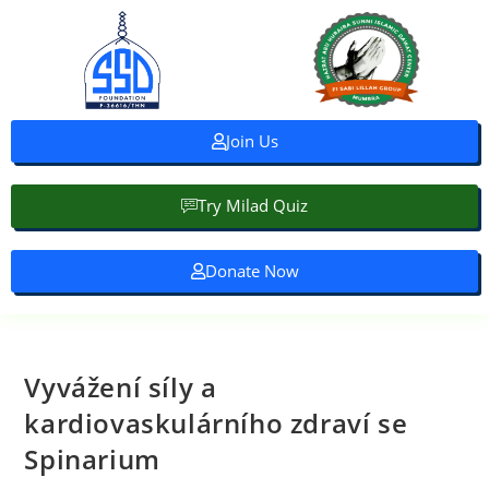
Join Us
Try Milad Quiz
Donate Now
Vyvážení síly a
kardiovaskulárního zdraví se
Spinarium