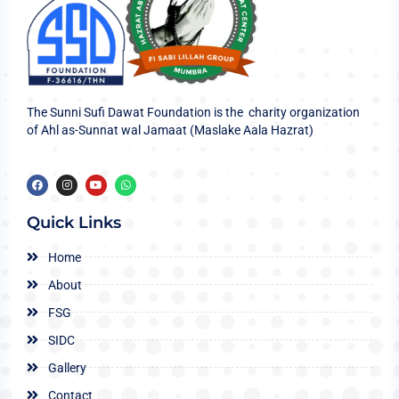
The Sunni Sufi Dawat Foundation is the charity organization
of Ahl as-Sunnat wal Jamaat (Maslake Aala Hazrat)
Quick Links
Home
About
FSG
SIDC
Gallery
Contact