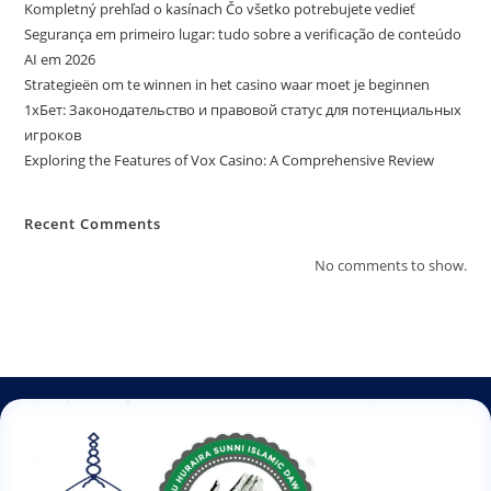
Kompletný prehľad o kasínach Čo všetko potrebujete vedieť
Segurança em primeiro lugar: tudo sobre a verificação de conteúdo
AI em 2026
Strategieën om te winnen in het casino waar moet je beginnen
1хБет: Законодательство и правовой статус для потенциальных
игроков
Exploring the Features of Vox Casino: A Comprehensive Review
Recent Comments
No comments to show.