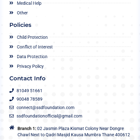
Medical Help
Other
Policies
Child Protection
Conflict of Interest
Data Protection
Privacy Policy
Contact Info
81049 51661
90048 78589
connect@ssdfoundation.com
ssdfoundationofficial@gmail.com
Branch 1:
02 Jasmin Plaza Kismat Colony Near Dongre
Chawl Next to Qadri Masjid Kausa Mumbra Thane 400612