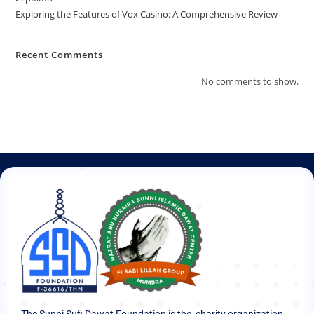
Exploring the Features of Vox Casino: A Comprehensive Review
Recent Comments
No comments to show.
The Sunni Sufi Dawat Foundation is the charity organization