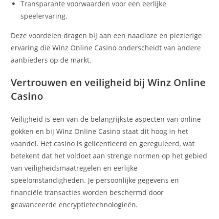
Transparante voorwaarden voor een eerlijke
speelervaring.
Deze voordelen dragen bij aan een naadloze en plezierige
ervaring die Winz Online Casino onderscheidt van andere
aanbieders op de markt.
Vertrouwen en veiligheid bij Winz Online
Casino
Veiligheid is een van de belangrijkste aspecten van online
gokken en bij Winz Online Casino staat dit hoog in het
vaandel. Het casino is gelicentieerd en gereguleerd, wat
betekent dat het voldoet aan strenge normen op het gebied
van veiligheidsmaatregelen en eerlijke
speelomstandigheden. Je persoonlijke gegevens en
financiële transacties worden beschermd door
geavanceerde encryptietechnologieën.