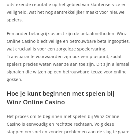
uitstekende reputatie op het gebied van klantenservice en
veiligheid, wat het nog aantrekkelijker maakt voor nieuwe
spelers.
Een ander belangrijk aspect zijn de betaalmethoden. Winz
Online Casino biedt veilige en betrouwbare betalingsopties,
wat cruciaal is voor een zorgeloze speelervaring.
Transparante voorwaarden zijn ook een pluspunt, zodat
spelers precies weten waar ze aan toe zijn. Dit zijn allemaal
signalen die wijzen op een betrouwbare keuze voor online
gokken.
Hoe je kunt beginnen met spelen bij
Winz Online Casino
Het proces om te beginnen met spelen bij Winz Online
Casino is eenvoudig en rechttoe rechtaan. Volg deze
stappen om snel en zonder problemen aan de slag te gaan: