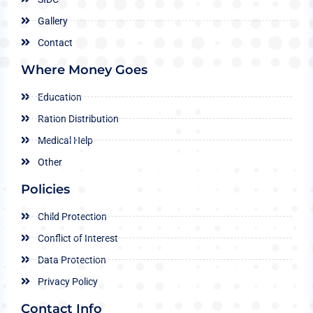
Gallery
Contact
Where Money Goes
Education
Ration Distribution
Medical Help
Other
Policies
Child Protection
Conflict of Interest
Data Protection
Privacy Policy
Contact Info