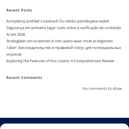
Recent Posts
Kompletný prehľad o kasínach Čo všetko potrebujete vedieť
Segurança em primeiro lugar: tudo sobre a verificação de conteúdo
AI em 2026
Strategieën om te winnen in het casino waar moet je beginnen
1хБет: Законодательство и правовой статус для потенциальных
игроков
Exploring the Features of Vox Casino: A Comprehensive Review
Recent Comments
No comments to show.