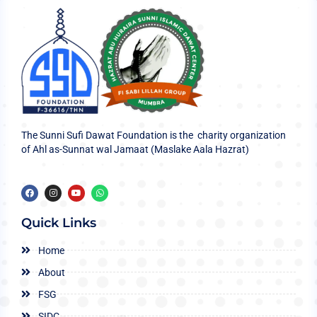
The Sunni Sufi Dawat Foundation is the charity organization
of Ahl as-Sunnat wal Jamaat (Maslake Aala Hazrat)
Quick Links
Home
About
FSG
SIDC