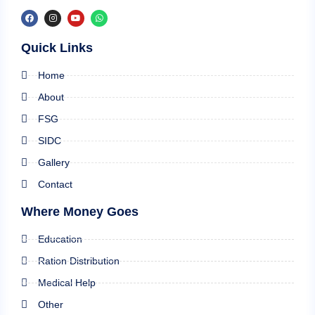
Quick Links
Home
About
FSG
SIDC
Gallery
Contact
Where Money Goes
Education
Ration Distribution
Medical Help
Other