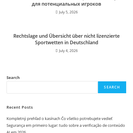
для потенциальных игроков
July 5, 2026
Rechtslage und Übersicht über nicht lizenzierte
Sportwetten in Deutschland
July 4, 2026
Search
SEARCH
Recent Posts
Kompletný prehľad o kasínach Čo všetko potrebujete vedieť
Segurança em primeiro lugar: tudo sobre a verificação de conteúdo
AI em 2026