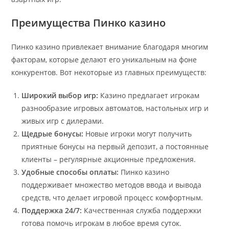
Преимущества Пинко казино
Пинко казино привлекает внимание благодаря многим
факторам, которые делают его уникальным на фоне
конкурентов. Вот некоторые из главных преимуществ:
Широкий выбор игр:
Казино предлагает игрокам
разнообразие игровых автоматов, настольных игр и
живых игр с дилерами.
Щедрые бонусы:
Новые игроки могут получить
приятные бонусы на первый депозит, а постоянные
клиенты – регулярные акционные предложения.
Удобные способы оплаты:
Пинко казино
поддерживает множество методов ввода и вывода
средств, что делает игровой процесс комфортным.
Поддержка 24/7:
Качественная служба поддержки
готова помочь игрокам в любое время суток.