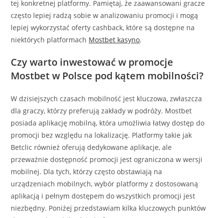
tej konkretnej platformy. Pamiętaj, że zaawansowani gracze
często lepiej radzą sobie w analizowaniu promocji i mogą
lepiej wykorzystać oferty cashback, które są dostępne na
niektórych platformach
Mostbet kasyno
.
Czy warto inwestować w promocje
Mostbet w Polsce pod kątem mobilności?
W dzisiejszych czasach mobilność jest kluczowa, zwłaszcza
dla graczy, którzy preferują zakłady w podróży. Mostbet
posiada aplikację mobilną, która umożliwia łatwy dostęp do
promocji bez względu na lokalizację. Platformy takie jak
Betclic również oferują dedykowane aplikacje, ale
przeważnie dostępność promocji jest ograniczona w wersji
mobilnej. Dla tych, którzy często obstawiają na
urządzeniach mobilnych, wybór platformy z dostosowaną
aplikacją i pełnym dostępem do wszystkich promocji jest
niezbędny. Poniżej przedstawiam kilka kluczowych punktów