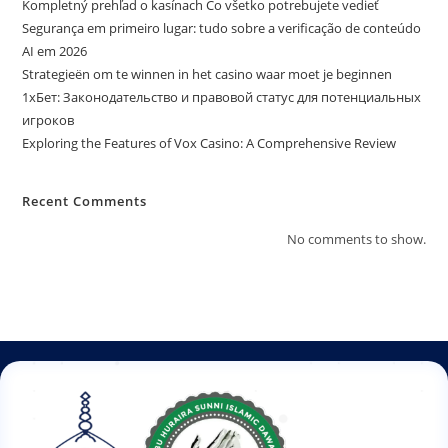
Kompletný prehľad o kasínach Čo všetko potrebujete vedieť
Segurança em primeiro lugar: tudo sobre a verificação de conteúdo
AI em 2026
Strategieën om te winnen in het casino waar moet je beginnen
1хБет: Законодательство и правовой статус для потенциальных
игроков
Exploring the Features of Vox Casino: A Comprehensive Review
Recent Comments
No comments to show.