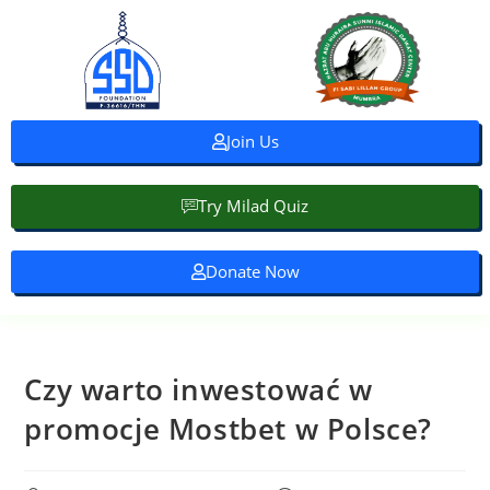
Join Us
Try Milad Quiz
Donate Now
Czy warto inwestować w
promocje Mostbet w Polsce?