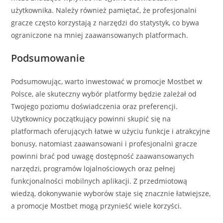
użytkownika. Należy również pamiętać, że profesjonalni
gracze często korzystają z narzędzi do statystyk, co bywa
ograniczone na mniej zaawansowanych platformach.
Podsumowanie
Podsumowując, warto inwestować w promocje Mostbet w
Polsce, ale skuteczny wybór platformy będzie zależał od
Twojego poziomu doświadczenia oraz preferencji.
Użytkownicy początkujący powinni skupić się na
platformach oferujących łatwe w użyciu funkcje i atrakcyjne
bonusy, natomiast zaawansowani i profesjonalni gracze
powinni brać pod uwagę dostępność zaawansowanych
narzędzi, programów lojalnościowych oraz pełnej
funkcjonalności mobilnych aplikacji. Z przedmiotową
wiedzą, dokonywanie wyborów staje się znacznie łatwiejsze,
a promocje Mostbet mogą przynieść wiele korzyści.