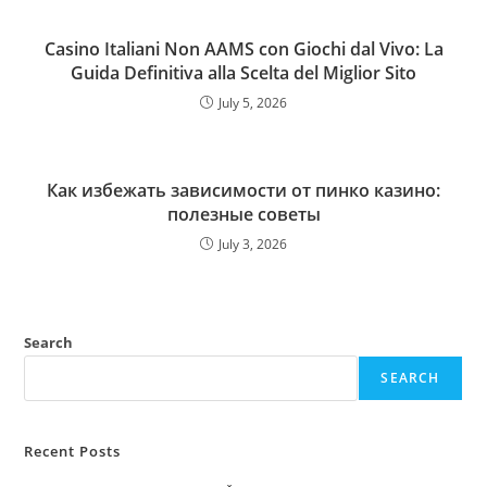
Casino Italiani Non AAMS con Giochi dal Vivo: La
Guida Definitiva alla Scelta del Miglior Sito
July 5, 2026
Как избежать зависимости от пинко казино:
полезные советы
July 3, 2026
Search
SEARCH
Recent Posts