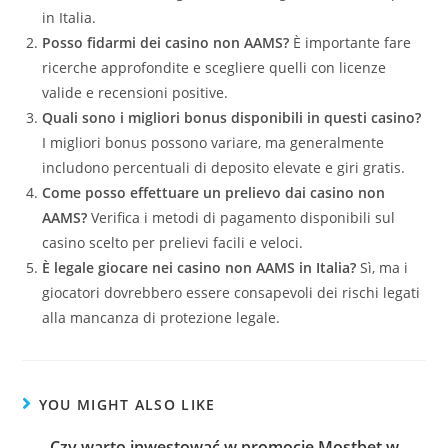
in Italia.
Posso fidarmi dei casino non AAMS?
È importante fare
ricerche approfondite e scegliere quelli con licenze
valide e recensioni positive.
Quali sono i migliori bonus disponibili in questi casino?
I migliori bonus possono variare, ma generalmente
includono percentuali di deposito elevate e giri gratis.
Come posso effettuare un prelievo dai casino non
AAMS?
Verifica i metodi di pagamento disponibili sul
casino scelto per prelievi facili e veloci.
È legale giocare nei casino non AAMS in Italia?
Sì, ma i
giocatori dovrebbero essere consapevoli dei rischi legati
alla mancanza di protezione legale.
YOU MIGHT ALSO LIKE
Czy warto inwestować w promocje Mostbet w