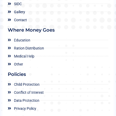
SIDC
Gallery
Contact
Where Money Goes
Education
Ration Distribution
Medical Help
Other
Policies
Child Protection
Conflict of Interest
Data Protection
Privacy Policy