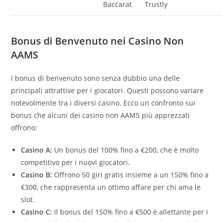
Baccarat
Trustly
Bonus di Benvenuto nei Casino Non
AAMS
I bonus di benvenuto sono senza dubbio una delle
principali attrattive per i giocatori. Questi possono variare
notevolmente tra i diversi casino. Ecco un confronto sui
bonus che alcuni dei casino non AAMS più apprezzati
offrono:
Casino A:
Un bonus del 100% fino a €200, che è molto
competitivo per i nuovi giocatori.
Casino B:
Offrono 50 giri gratis insieme a un 150% fino a
€300, che rappresenta un ottimo affare per chi ama le
slot.
Casino C:
Il bonus del 150% fino a €500 è allettante per i