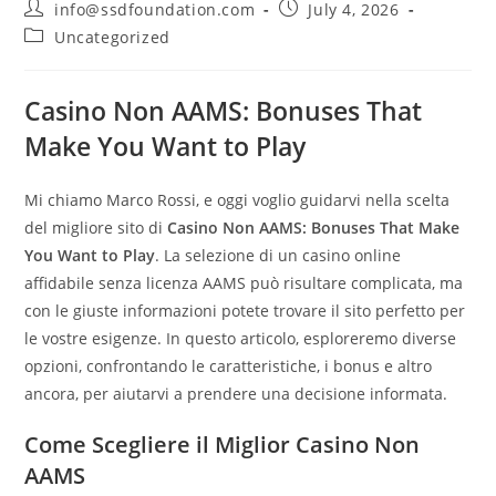
info@ssdfoundation.com
July 4, 2026
Uncategorized
Casino Non AAMS: Bonuses That
Make You Want to Play
Mi chiamo Marco Rossi, e oggi voglio guidarvi nella scelta
del migliore sito di
Casino Non AAMS: Bonuses That Make
You Want to Play
. La selezione di un casino online
affidabile senza licenza AAMS può risultare complicata, ma
con le giuste informazioni potete trovare il sito perfetto per
le vostre esigenze. In questo articolo, esploreremo diverse
opzioni, confrontando le caratteristiche, i bonus e altro
ancora, per aiutarvi a prendere una decisione informata.
Come Scegliere il Miglior Casino Non
AAMS