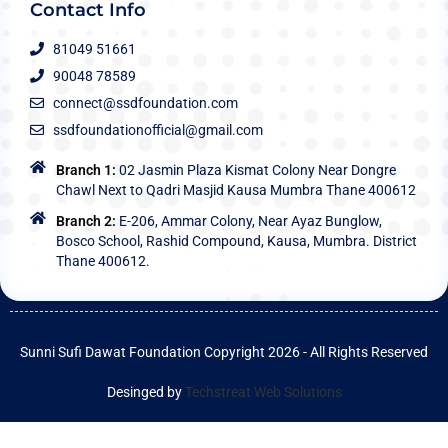
Contact Info
81049 51661
90048 78589
connect@ssdfoundation.com
ssdfoundationofficial@gmail.com
Branch 1:
02 Jasmin Plaza Kismat Colony Near Dongre
Chawl Next to Qadri Masjid Kausa Mumbra Thane 400612
Branch 2:
E-206, Ammar Colony, Near Ayaz Bunglow,
Bosco School, Rashid Compound, Kausa, Mumbra. District
Thane 400612.
Sunni Sufi Dawat Foundation Copyright 2026 - All Rights Reserved
Desinged by
Techstreat Web Solutions