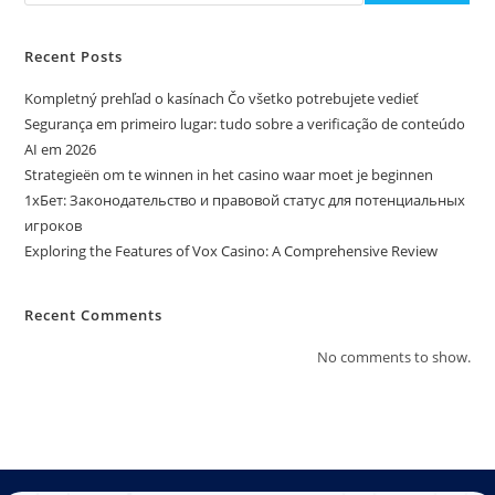
Recent Posts
Kompletný prehľad o kasínach Čo všetko potrebujete vedieť
Segurança em primeiro lugar: tudo sobre a verificação de conteúdo
AI em 2026
Strategieën om te winnen in het casino waar moet je beginnen
1хБет: Законодательство и правовой статус для потенциальных
игроков
Exploring the Features of Vox Casino: A Comprehensive Review
Recent Comments
No comments to show.