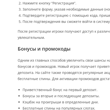
Нажмите кнопку “Регистрация”.
Заполните форму, указав необходимые данные (номе
Подтвердите регистрацию с помощью кода, прише
После подтверждения вы сможете войти в систему,
После регистрации игроки получают доступ к различ
увлекательным.
Бонусы и промокоды
Одним из главных способов увеличить свои шансы н
бонусов и промокодов. Новый игрок получает привет
депозита. На сайте также проводятся регулярные ак
бесплатные спины. Для активации промокодов доста
Приветственный бонус на первый депозит.
Бонусы за вторые и последующие депозиты.
Кэшбэк на проигрыши в определенные дни.
Бесплатные спины на популярных слотах.