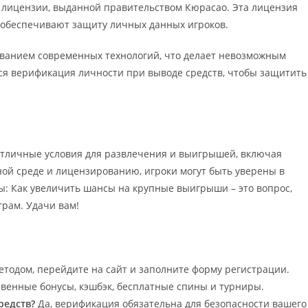
е лицензии, выданной правительством Кюрасао. Эта лицензия
и обеспечивают защиту личных данных игроков.
анием современных технологий, что делает невозможным
тся верификация личности при выводе средств, чтобы защитить
 отличные условия для развлечения и выигрышей, включая
ой среде и лицензированию, игроки могут быть уверены в
ты: Как увеличить шансы на крупные выигрыши – это вопрос,
грам. Удачи вам!
тодом, перейдите на сайт и заполните форму регистрации.
венные бонусы, кэшбэк, бесплатные спины и турниры.
редств?
Да, верификация обязательна для безопасности вашего