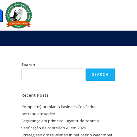
Search
SEARCH
Recent Posts
Kompletný prehľad o kasínach Čo všetko
potrebujete vedieť
Segurança em primeiro lugar: tudo sobre a
verificação de conteúdo AI em 2026
Strategieën om te winnen in het casino waar moet