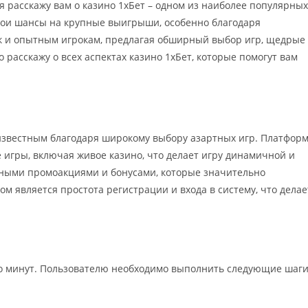
ня расскажу вам о казино 1хБет – одном из наиболее популярных
свои шансы на крупные выигрыши, особенно благодаря
ак и опытным игрокам, предлагая обширный выбор игр, щедрые
 расскажу о всех аспектах казино 1хБет, которые помогут вам
о известным благодаря широкому выбору азартных игр. Платфор
е игры, включая живое казино, что делает игру динамичной и
чными промоакциями и бонусами, которые значительно
 является простота регистрации и входа в систему, что делае
ько минут. Пользователю необходимо выполнить следующие шаги