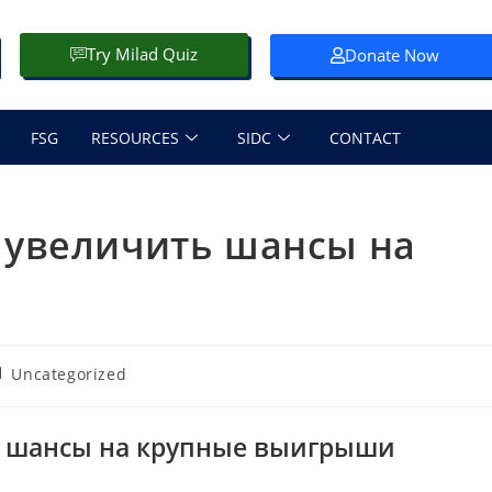
Try Milad Quiz
Donate Now
FSG
RESOURCES
SIDC
CONTACT
к увеличить шансы на
Uncategorized
ь шансы на крупные выигрыши