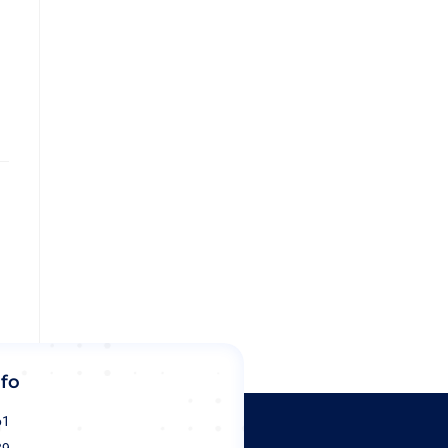
nfo
61