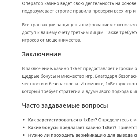
Оператор казино ведет свою деятельность на основ
подразумевает строгие правила проверки всех игр 
Все транзакции защищены шифрованием с использов
доступ к вашему счету третьим лицам. Также требуе
игроков от мошенничества.
Заключение
В заключение, казино 1хБет предоставляет игрокам
щедрые бонусы и множество игр. Благодаря безопасн
честности и безопасности. И помните, 1хБет джекпо
который требует стратегии и вдумчивого подхода к и
Часто задаваемые вопросы
Как зарегистироваться в 1хБет?
Определитесь с ме
Какие бонусы предлагает казино 1хБет?
Приветст
Нужно ли проходить верификацию для вывода с